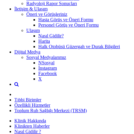
Radyoloji Rapor Sonuçları
İletişim & Ulaşım
Öneri ve Görüşleriniz
Hasta Görüş ve Öneri Formu
Personel Görüş ve Öneri Formu
Ulaşım
Nasıl Gidilir?
Harita
Halk Otobüsü Güzergah ve Durak Bilgileri
Dijital Medya
Sosyal Medyalarımız
NSosyal
İnstagram
Facebook
X
Tıbbi Birimler
Özellikli Hizmetler
Toplum Ruh Sağlığı Merkezi (TRSM)
Klinik Hakkında
Klinikten Haberler
Nasıl Gidilir ?