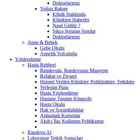
Doktorlarımız
Yoğun Bakım
Klinik Hakkında
Klinikten Haberler
Nasıl Gidilir ?
Sıkça Sorulan Sorular
Doktorlarımız
Anne & Bebek
Gebe Okulu
Annelik Yolculuğu
Yönlendirme
Hasta Rehberi
Randevulu, Randevusuz Muayene
Refakat ve Ziyaret
Hizmet Verilen Klinikler, Poliklinikler, Tetkikler
Yerleşim Planı
Hasta Yönlendirme
Hastane Tanıtım Kitapçığı
Hasta Okulu
Hak ve Sorumluluklar
Anlaşmalı Kurumlar
Akılcı İlaç Kullanım Politikamız
Randevu Al
Laboratuar Tetkik Sonuçları