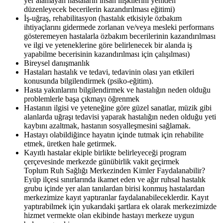
yer alamayan hastaların insan ilişkilerini yeniden
düzenleyecek becerilerin kazandırılması eğitimi)
İş-uğraş, rehabilitasyon (hastalık etkisiyle özbakım
ihtiyaçlarını gidermede zorlanan ve/veya mesleki performans
gösteremeyen hastalarla özbakım becerilerinin kazandırılması
ve ilgi ve yeteneklerine göre belirlenecek bir alanda iş
yapabilme becerisinin kazandırılması için çalışılması)
Bireysel danışmanlık
Hastaları hastalık ve tedavi, tedavinin olası yan etkileri
konusunda bilgilendirmek (psiko-eğitim).
Hasta yakınlarını bilgilendirmek ve hastalığın neden olduğu
problemlerle başa çıkmayı öğrenmek
Hastanın ilgisi ve yeteneğine göre güzel sanatlar, müzik gibi
alanlarda uğraşı tedavisi yaparak hastalığın neden olduğu yeti
kaybını azaltmak, hastanın sosyalleşmesini sağlamak.
Hastayı olabildiğince hayatın içinde tutmak için rehabilite
etmek, üretken hale getirmek.
Kayıtlı hastalar ekiple birlikte belirleyeceği program
çerçevesinde merkezde günübirlik vakit geçirmek
Toplum Ruh Sağlığı Merkezinden Kimler Faydalanabilir?
Eyüp ilçesi sınırlarında ikamet eden ve ağır ruhsal hastalık
grubu içinde yer alan tanılardan birisi konmuş hastalardan
merkezimize kayıt yaptıranlar faydalanabileceklerdir. Kayıt
yaptırabilmek için yukarıdaki şartlara ek olarak merkezimizde
hizmet vermekte olan ekibinde hastayı merkeze uygun