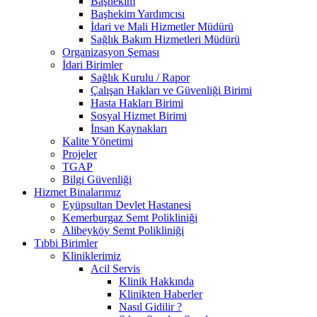
Başhekim
Başhekim Yardımcısı
İdari ve Mali Hizmetler Müdürü
Sağlık Bakım Hizmetleri Müdürü
Organizasyon Şeması
İdari Birimler
Sağlık Kurulu / Rapor
Çalışan Hakları ve Güvenliği Birimi
Hasta Hakları Birimi
Sosyal Hizmet Birimi
İnsan Kaynakları
Kalite Yönetimi
Projeler
TGAP
Bilgi Güvenliği
Hizmet Binalarımız
Eyüpsultan Devlet Hastanesi
Kemerburgaz Semt Polikliniği
Alibeyköy Semt Polikliniği
Tıbbi Birimler
Kliniklerimiz
Acil Servis
Klinik Hakkında
Klinikten Haberler
Nasıl Gidilir ?