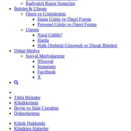
Radyoloji Rapor Sonuçları
İletişim & Ulaşım
Öneri ve Görüşleriniz
Hasta Görüş ve Öneri Formu
Personel Görüş ve Öneri Formu
Ulaşım
Nasıl Gidilir?
Harita
Halk Otobüsü Güzergah ve Durak Bilgileri
Dijital Medya
Sosyal Medyalarımız
NSosyal
İnstagram
Facebook
X
Tıbbi Birimler
Kliniklerimiz
Beyin ve Sinir Cerrahisi
Doktorlarımız
Klinik Hakkında
Klinikten Haberler