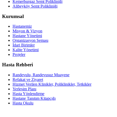
Kemerburgaz Semt Polikliniği
Alibeyköy Semt Polikliniği
Kurumsal
Hastanemiz
Misyon & Vizyon
Hastane Yönetimi
Organizasyon Şeması
İdari Birimler
Kalite Yönetimi
Projeler
Hasta Rehberi
Randevulu, Randevusuz Muayene
Refakat ve Ziyaret
Hizmet Verilen Klinikler, Poliklinikler, Tetkikler
Yerleşim Planı
Hasta Yönlendirme
Hastane Tanıtım Kitapçığı
Hasta Okulu