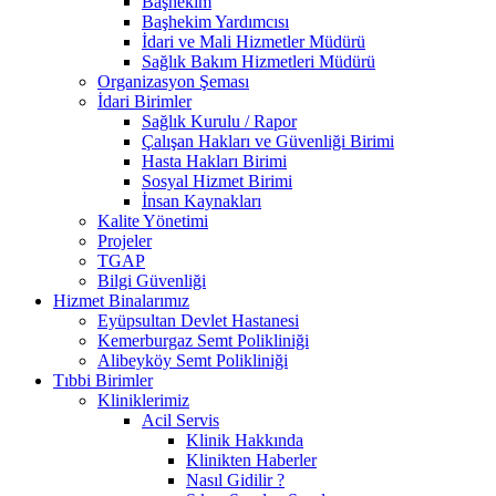
Başhekim
Başhekim Yardımcısı
İdari ve Mali Hizmetler Müdürü
Sağlık Bakım Hizmetleri Müdürü
Organizasyon Şeması
İdari Birimler
Sağlık Kurulu / Rapor
Çalışan Hakları ve Güvenliği Birimi
Hasta Hakları Birimi
Sosyal Hizmet Birimi
İnsan Kaynakları
Kalite Yönetimi
Projeler
TGAP
Bilgi Güvenliği
Hizmet Binalarımız
Eyüpsultan Devlet Hastanesi
Kemerburgaz Semt Polikliniği
Alibeyköy Semt Polikliniği
Tıbbi Birimler
Kliniklerimiz
Acil Servis
Klinik Hakkında
Klinikten Haberler
Nasıl Gidilir ?