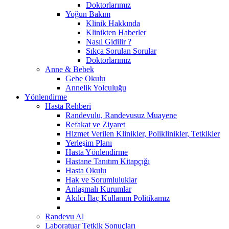
Doktorlarımız
Yoğun Bakım
Klinik Hakkında
Klinikten Haberler
Nasıl Gidilir ?
Sıkça Sorulan Sorular
Doktorlarımız
Anne & Bebek
Gebe Okulu
Annelik Yolculuğu
Yönlendirme
Hasta Rehberi
Randevulu, Randevusuz Muayene
Refakat ve Ziyaret
Hizmet Verilen Klinikler, Poliklinikler, Tetkikler
Yerleşim Planı
Hasta Yönlendirme
Hastane Tanıtım Kitapçığı
Hasta Okulu
Hak ve Sorumluluklar
Anlaşmalı Kurumlar
Akılcı İlaç Kullanım Politikamız
Randevu Al
Laboratuar Tetkik Sonuçları