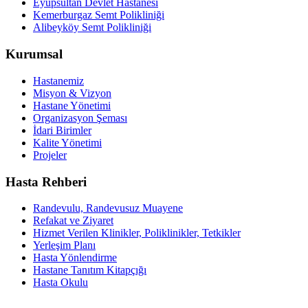
Eyüpsultan Devlet Hastanesi
Kemerburgaz Semt Polikliniği
Alibeyköy Semt Polikliniği
Kurumsal
Hastanemiz
Misyon & Vizyon
Hastane Yönetimi
Organizasyon Şeması
İdari Birimler
Kalite Yönetimi
Projeler
Hasta Rehberi
Randevulu, Randevusuz Muayene
Refakat ve Ziyaret
Hizmet Verilen Klinikler, Poliklinikler, Tetkikler
Yerleşim Planı
Hasta Yönlendirme
Hastane Tanıtım Kitapçığı
Hasta Okulu