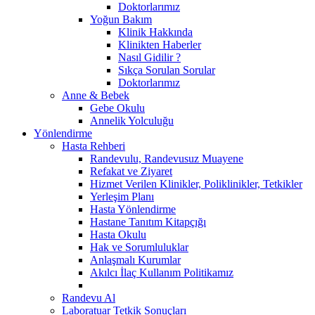
Doktorlarımız
Yoğun Bakım
Klinik Hakkında
Klinikten Haberler
Nasıl Gidilir ?
Sıkça Sorulan Sorular
Doktorlarımız
Anne & Bebek
Gebe Okulu
Annelik Yolculuğu
Yönlendirme
Hasta Rehberi
Randevulu, Randevusuz Muayene
Refakat ve Ziyaret
Hizmet Verilen Klinikler, Poliklinikler, Tetkikler
Yerleşim Planı
Hasta Yönlendirme
Hastane Tanıtım Kitapçığı
Hasta Okulu
Hak ve Sorumluluklar
Anlaşmalı Kurumlar
Akılcı İlaç Kullanım Politikamız
Randevu Al
Laboratuar Tetkik Sonuçları