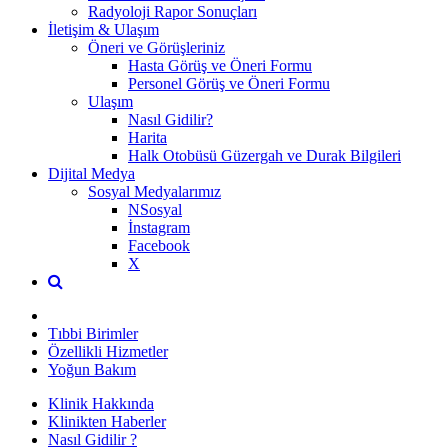
Radyoloji Rapor Sonuçları
İletişim & Ulaşım
Öneri ve Görüşleriniz
Hasta Görüş ve Öneri Formu
Personel Görüş ve Öneri Formu
Ulaşım
Nasıl Gidilir?
Harita
Halk Otobüsü Güzergah ve Durak Bilgileri
Dijital Medya
Sosyal Medyalarımız
NSosyal
İnstagram
Facebook
X
Tıbbi Birimler
Özellikli Hizmetler
Yoğun Bakım
Klinik Hakkında
Klinikten Haberler
Nasıl Gidilir ?