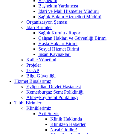
Başhekim
Başhekim Yardımcısı
İdari ve Mali Hizmetler Müdürü
Sağlık Bakım Hizmetleri Müdürü
Organizasyon Şeması
İdari Birimler
Sağlık Kurulu / Rapor
Çalışan Hakları ve Güvenliği Birimi
Hasta Hakları Birimi
Sosyal Hizmet Birimi
İnsan Kaynakları
Kalite Yönetimi
Projeler
TGAP
Bilgi Güvenliği
Hizmet Binalarımız
Eyüpsultan Devlet Hastanesi
Kemerburgaz Semt Polikliniği
Alibeyköy Semt Polikliniği
Tıbbi Birimler
Kliniklerimiz
Acil Servis
Klinik Hakkında
Klinikten Haberler
Nasıl Gidilir ?