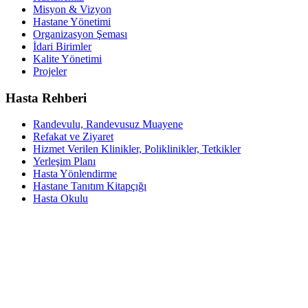
Misyon & Vizyon
Hastane Yönetimi
Organizasyon Şeması
İdari Birimler
Kalite Yönetimi
Projeler
Hasta Rehberi
Randevulu, Randevusuz Muayene
Refakat ve Ziyaret
Hizmet Verilen Klinikler, Poliklinikler, Tetkikler
Yerleşim Planı
Hasta Yönlendirme
Hastane Tanıtım Kitapçığı
Hasta Okulu