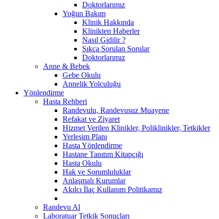
Doktorlarımız
Yoğun Bakım
Klinik Hakkında
Klinikten Haberler
Nasıl Gidilir ?
Sıkça Sorulan Sorular
Doktorlarımız
Anne & Bebek
Gebe Okulu
Annelik Yolculuğu
Yönlendirme
Hasta Rehberi
Randevulu, Randevusuz Muayene
Refakat ve Ziyaret
Hizmet Verilen Klinikler, Poliklinikler, Tetkikler
Yerleşim Planı
Hasta Yönlendirme
Hastane Tanıtım Kitapçığı
Hasta Okulu
Hak ve Sorumluluklar
Anlaşmalı Kurumlar
Akılcı İlaç Kullanım Politikamız
Randevu Al
Laboratuar Tetkik Sonuçları