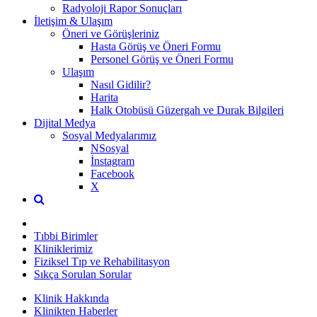
Radyoloji Rapor Sonuçları
İletişim & Ulaşım
Öneri ve Görüşleriniz
Hasta Görüş ve Öneri Formu
Personel Görüş ve Öneri Formu
Ulaşım
Nasıl Gidilir?
Harita
Halk Otobüsü Güzergah ve Durak Bilgileri
Dijital Medya
Sosyal Medyalarımız
NSosyal
İnstagram
Facebook
X
Tıbbi Birimler
Kliniklerimiz
Fiziksel Tıp ve Rehabilitasyon
Sıkça Sorulan Sorular
Klinik Hakkında
Klinikten Haberler