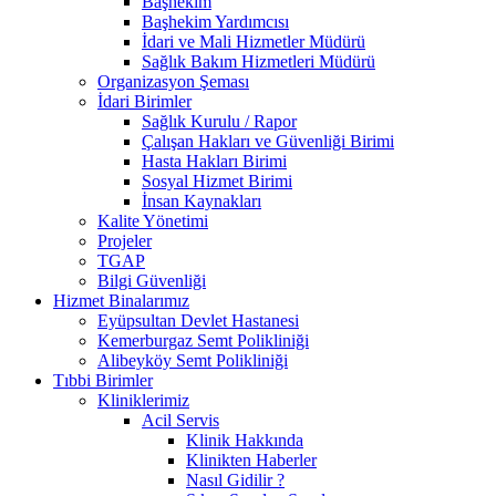
Başhekim
Başhekim Yardımcısı
İdari ve Mali Hizmetler Müdürü
Sağlık Bakım Hizmetleri Müdürü
Organizasyon Şeması
İdari Birimler
Sağlık Kurulu / Rapor
Çalışan Hakları ve Güvenliği Birimi
Hasta Hakları Birimi
Sosyal Hizmet Birimi
İnsan Kaynakları
Kalite Yönetimi
Projeler
TGAP
Bilgi Güvenliği
Hizmet Binalarımız
Eyüpsultan Devlet Hastanesi
Kemerburgaz Semt Polikliniği
Alibeyköy Semt Polikliniği
Tıbbi Birimler
Kliniklerimiz
Acil Servis
Klinik Hakkında
Klinikten Haberler
Nasıl Gidilir ?