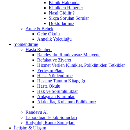
Klinik Hakkında
Klinikten Haberler
Nasıl Gidilir ?
Sıkça Sorulan Sorular
Doktorlarımız
Anne & Bebek
Gebe Okulu
Annelik Yolculuğu
Yönlendirme
Hasta Rehberi
Randevulu, Randevusuz Muayene
Refakat ve Ziyaret
Hizmet Verilen Klinikler, Poliklinikler, Tetkikler
Yerleşim Planı
Hasta Yönlendirme
Hastane Tanıtım Kitapçığı
Hasta Okulu
Hak ve Sorumluluklar
Anlaşmalı Kurumlar
Akılcı İlaç Kullanım Politikamız
Randevu Al
Laboratuar Tetkik Sonuçları
Radyoloji Rapor Sonuçları
İletişim & Ulaşım