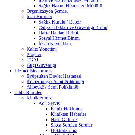
İdari ve Mali Hizmetler Müdürü
Sağlık Bakım Hizmetleri Müdürü
Organizasyon Şeması
İdari Birimler
Sağlık Kurulu / Rapor
Çalışan Hakları ve Güvenliği Birimi
Hasta Hakları Birimi
Sosyal Hizmet Birimi
İnsan Kaynakları
Kalite Yönetimi
Projeler
TGAP
Bilgi Güvenliği
Hizmet Binalarımız
Eyüpsultan Devlet Hastanesi
Kemerburgaz Semt Polikliniği
Alibeyköy Semt Polikliniği
Tıbbi Birimler
Kliniklerimiz
Acil Servis
Klinik Hakkında
Klinikten Haberler
Nasıl Gidilir ?
Sıkça Sorulan Sorular
Doktorlarımız